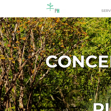
ACCUEIL
SERV
CONCE
P