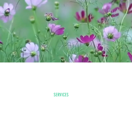
Liens
ACCUEIL
SERVICES
ENTRETIEN SAISONNIER
L'ÉQUIPE
BLOGUE
CONTACT