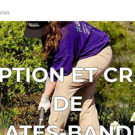
ICES
ENTRETIEN SAISONNIER
L'ÉQUIPE
BLO
PTION ET CR
DE
LATES-BAND