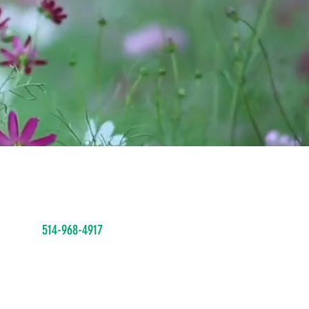
Nous Contacter
info@phmb.ca
514-968-4917